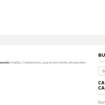
BU
iquetado
4 baños
,
5 habitaciones
,
casa de dos niveles
,
desayunador
Bus
CA
CA
Bun