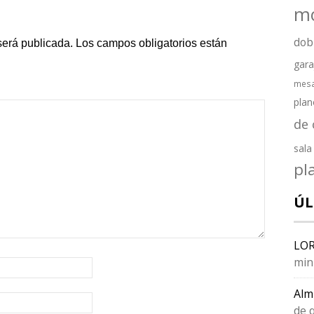
m
dob
será publicada.
Los campos obligatorios están
gara
mesa
plan
de
sala
pl
ÚL
LO
min
Alm
de 