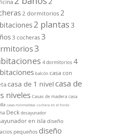
2 baños
2
ficina
cheras
2
2 dormitorios
2 plantas
bitaciones
3
3
ños
3 cocheras
3
rmitorios
bitaciones
4
4 dormitorios
bitaciones
casa con
balcón
casa de
casa de 1 nivel
eta
s niveles
Casas de madera
casa
illa
casas minimalistas
cochera en el fondo
Deck
ina
desayunador
ayunador en isla
diseño
diseño
acios pequeños