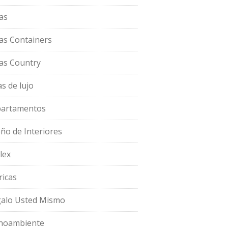
as
as Containers
as Country
as de lujo
artamentos
eño de Interiores
lex
ricas
alo Usted Mismo
oambiente