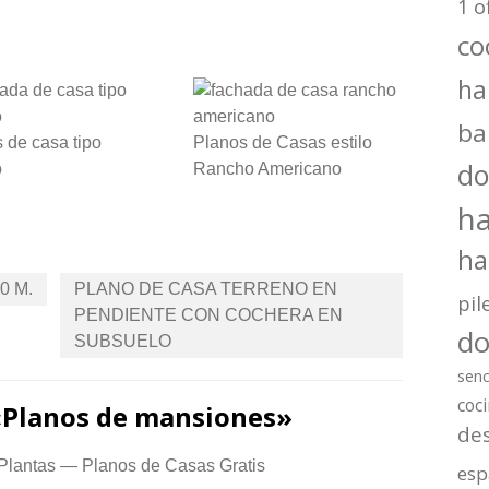
1 o
co
ha
ba
 de casa tipo
Planos de Casas estilo
do
o
Rancho Americano
ha
ha
0 M.
PLANO DE CASA TERRENO EN
pil
PENDIENTE CON COCHERA EN
do
SUBSUELO
senc
coc
«
Planos de mansiones
»
des
Plantas — Planos de Casas Gratis
esp