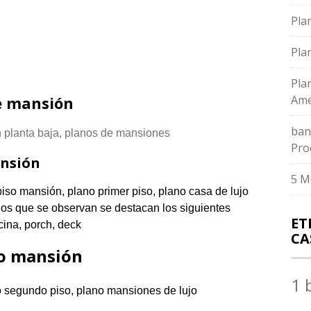
Pla
Pla
Pla
e mansión
Ame
ban
Pro
ansión
5 M
nos que se observan se destacan los siguientes
ET
ocina, porch, deck
CA
so mansión
1 