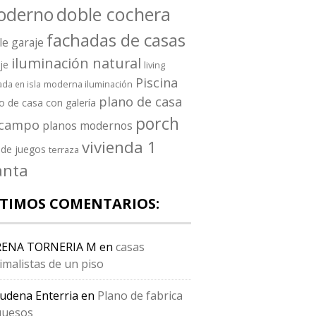
oderno
doble cochera
fachadas de casas
le garaje
iluminación natural
je
living
Piscina
moderna iluminación
da en isla
plano de casa
o de casa con galería
porch
 campo
planos modernos
vivienda 1
 de juegos
terraza
anta
TIMOS COMENTARIOS:
RENA TORNERIA M
en
casas
imalistas de un piso
udena Enterria
en
Plano de fabrica
quesos