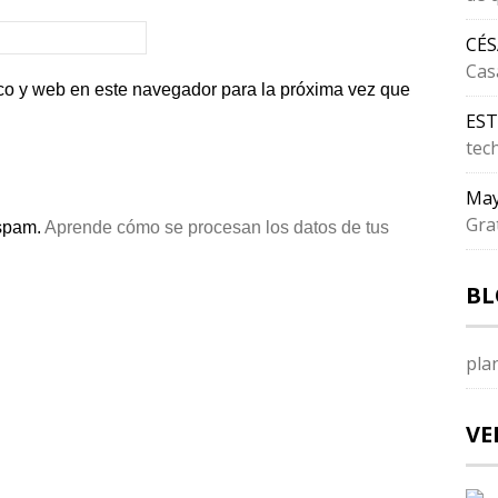
CÉ
Cas
co y web en este navegador para la próxima vez que
ES
tec
May
Gra
 spam.
Aprende cómo se procesan los datos de tus
BL
pla
VE