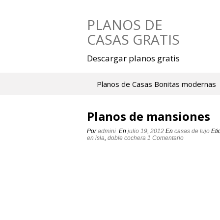
Saltar
al
PLANOS DE
contenido
CASAS GRATIS
Descargar planos gratis
Planos de Casas Bonitas modernas
Planos de mansiones
Por
admini
En
julio 19, 2012
En
casas de lujo
Et
en isla
,
doble cochera
1 Comentario